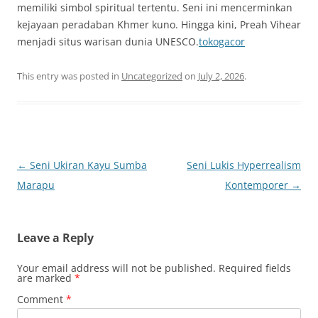
memiliki simbol spiritual tertentu. Seni ini mencerminkan
kejayaan peradaban Khmer kuno. Hingga kini, Preah Vihear
menjadi situs warisan dunia UNESCO.
tokogacor
This entry was posted in
Uncategorized
on
July 2, 2026
.
Post
←
Seni Ukiran Kayu Sumba
Seni Lukis Hyperrealism
navigation
Marapu
Kontemporer
→
Leave a Reply
Your email address will not be published.
Required fields
are marked
*
Comment
*